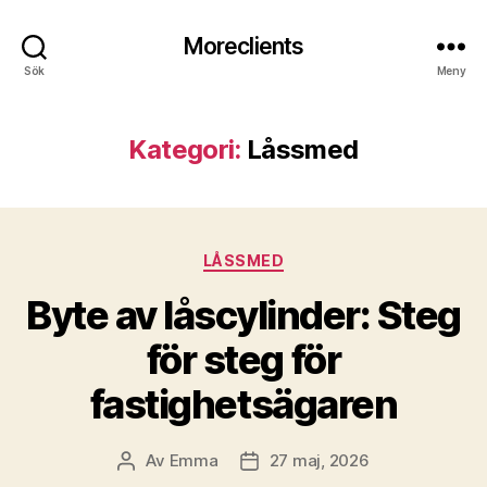
Moreclients
Sök
Meny
Kategori:
Låssmed
Kategorier
LÅSSMED
Byte av låscylinder: Steg
för steg för
fastighetsägaren
Av
Emma
27 maj, 2026
Inläggsförfattare
Inläggsdatum