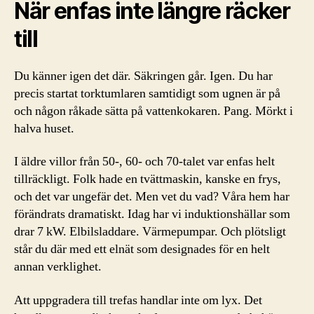
När enfas inte längre räcker
till
Du känner igen det där. Säkringen går. Igen. Du har
precis startat torktumlaren samtidigt som ugnen är på
och någon råkade sätta på vattenkokaren. Pang. Mörkt i
halva huset.
I äldre villor från 50-, 60- och 70-talet var enfas helt
tillräckligt. Folk hade en tvättmaskin, kanske en frys,
och det var ungefär det. Men vet du vad? Våra hem har
förändrats dramatiskt. Idag har vi induktionshällar som
drar 7 kW. Elbilsladdare. Värmepumpar. Och plötsligt
står du där med ett elnät som designades för en helt
annan verklighet.
Att uppgradera till trefas handlar inte om lyx. Det