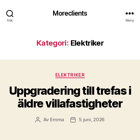
Moreclients
Sök
Meny
Kategori:
Elektriker
Kategorier
ELEKTRIKER
Uppgradering till trefas i
äldre villafastigheter
Av
Emma
5 juni, 2026
Inläggsförfattare
Inläggsdatum